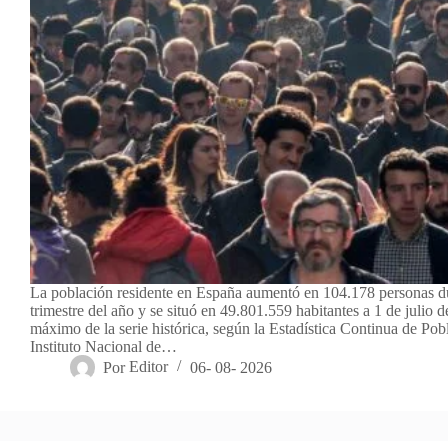
La población residente en España aumentó en 104.178 personas d
trimestre del año y se situó en 49.801.559 habitantes a 1 de julio d
máximo de la serie histórica, según la Estadística Continua de Pob
Instituto Nacional de…
Por
Editor
06- 08- 2026