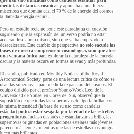
que han sido utilizadas como candelas estándar para
medir las distancias cósmicas
y apuntaba a una fuerza
misteriosa que domina casi el 70 % de la energía del cosmos:
la llamada energía oscura.
Pero un estudio reciente pone este paradigma en cuestión,
sugiriendo que la expansión del universo podría no estar
acelerándose ahora mismo, sino que ya ha empezado a
desacelerarse. Este cambio de perspectiva
no solo sacude las
bases de nuestra comprensión cosmológica, sino que abre
una ventana única
para explorar la naturaleza de la energía
oscura y la materia oscura en formas nuevas y más profundas.
El estudio, publicado en Monthly Notices of the Royal
Astronomical Society, parte de una lectura crítica de cómo se
usan las supernovas para medir la expansión del cosmos. El
equipo dirigido por el profesor Young-Wook Lee, de la
Universidad de Yonsei en Corea del Sur, observó que la
suposición de que todas las supernovas de tipo Ia brillan con
la misma intensidad (la base de su uso como candelas
estándar)
podría estar sesgada por la edad de las estrellas
progenitoras
. Incluso después de estandarizar su brillo, las
supernovas originadas en poblaciones estelares más jóvenes
parecen más tenues, mientras que las de estrellas más antiguas
lucen más brillantes.