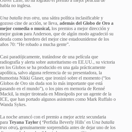
Oliver Laxe, no ha logrado el premio a mejor película de
habla no inglesa.
Una batalla tras otra
, una sátira política inclasificable y
gozoso cine de acción, se lleva,
además del Globo de Oro a
mejor comedia o musical,
los premios a mejor dirección y
mejor guio
n
para Anderson, que de algún modo agradeció su
deuda como heredero del mejor cine estadounidense de los
años 70: “He robado a mucha gente”.
Casi paradójicamente, tratándose de una película que
radiografía y alerta sobre autoritarismo en EE.UU., su victoria
en los Globos se ha producido en una gala prácticamente
apolítica
,
salvo alguna referencia de su presentadora, la
humorista Nikki Glaser, que ironizó sobre el momento (“los
Globos de Oro sin duda son lo más importante que está
pasando en el mundo”), o los pins en memoria de Renné
Mackil, la mujer tiroteada en Mineápolis por un agente de la
ICE, que han portado algunos asistentes como Mark Ruffalo o
Wanda Sykes.
La noche arrancó con el premio a mejor actriz secundaria
para
Teyana Taylor ( ‘
Perfidia Beverly Hills’ en U
na batalla
tras otra
)
,
genuinamente sorprendida antes de dejar uno de los