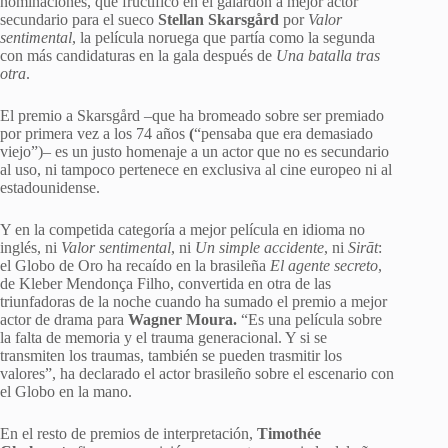
nominaciones, que fructificó en el galardón a mejor actor
secundario para el sueco
Stellan Skarsgård
por
Valor
sentimental
, la película noruega que partía como la segunda
con más candidaturas en la gala después de
Una batalla tras
otra
.
El premio a Skarsgård –que ha bromeado sobre ser premiado
por primera vez a los 74 años
(
“pensaba que era demasiado
viejo”)– es un justo homenaje a un actor que no es secundario
al uso, ni tampoco pertenece en exclusiva al cine europeo ni al
estadounidense.
Y en la competida categoría a mejor película en idioma no
inglés, ni
Valor sentimental
, ni
Un simple accidente
, ni
Sirāt
:
el Globo de Oro ha recaído en la brasileña
El agente secreto
,
de Kleber Mendonça Filho, convertida en otra de las
triunfadoras de la noche cuando ha sumado el premio a mejor
actor de drama para
Wagner Moura.
“Es una película sobre
la falta de memoria y el trauma generacional. Y si se
transmiten los traumas, también se pueden trasmitir los
valores”, ha declarado el actor brasileño sobre el escenario con
el Globo en la mano.
En el resto de premios de interpretación,
Timothée