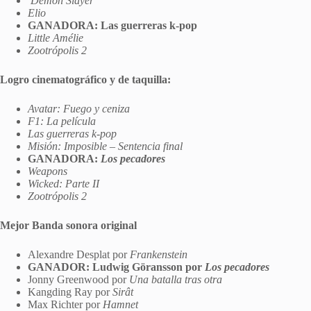
Demon Slayer
Elio
GANADORA: Las guerreras k-pop
Little Amélie
Zootrópolis 2
Logro cinematográfico y de taquilla:
Avatar: Fuego y ceniza
F1: La película
Las guerreras k-pop
Misión: Imposible – Sentencia final
GANADORA:
Los pecadores
Weapons
Wicked: Parte II
Zootrópolis 2
Mejor Banda sonora original
Alexandre Desplat por
Frankenstein
GANADOR: Ludwig Göransson por
Los pecadores
Jonny Greenwood por
Una batalla tras otra
Kangding Ray por
Sirât
Max Richter por
Hamnet