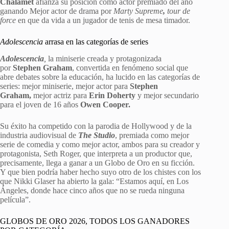
Chalamet
afianza su posición como actor premiado del año
ganando Mejor actor de drama por
Marty Supreme
,
tour de
force
en que da vida a un jugador de tenis de mesa timador.
Adolescencia
arrasa en las categorías de series
Adolescencia
,
la miniserie creada y protagonizada
por
Stephen Graham
, convertida en fenómeno social que
abre debates sobre la educación, ha lucido en las categorías de
series: mejor miniserie, mejor actor para
Stephen
Graham,
mejor actriz para
Erin Doherty
y mejor secundario
para el joven de 16 años
Owen Cooper.
Su éxito ha competido con la parodia de Hollywood y de la
industria audiovisual de
The Studio
, premiada como mejor
serie de comedia y como mejor actor, ambos para su creador y
protagonista, Seth Roger, que interpreta a un productor que,
precisamente, llega a ganar a un Globo de Oro en su ficción.
Y que bien podría haber hecho suyo otro de los chistes con los
que Nikki Glaser ha abierto la gala: “Estamos aquí, en Los
Ángeles, donde hace cinco años que no se rueda ninguna
película”.
GLOBOS DE ORO 2026, TODOS LOS GANADORES