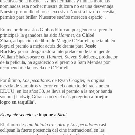
discursos de la noche: “A mis hermanas y niñitas morenas
nominadas esta noche: nuestra dulzura no es una desventaja.
Nuestra profundidad no es excesiva. Nuestra luz no necesita
permiso para brillar. Nuestros sueños merecen espacio”.
En mejor drama -los Globos bifurcan por género su premio
prinicipal- la ganadora ha sido
Hamnet,
de
Chloé
Zhao
, adaptación de libro de Maggie O’Farrell, que también
logra el premio a mejor actriz de drama para
Jessie
Buckley
por su desgarradora interpretación de la mujer de
William Shakespeare en
Hamnet.
Steven Spielberg, productor
de la película, ha agradecido el premio a Sam Mendes por
recomendarle la novela de O’Farrell.
Por último,
Los pecadores
, de Ryan Coogler, la original
mezcla de vampiros y terror en el contexto del racismo en
EE.UU. en los años 30, se lleva el premio a la mejor banda
sonora (Ludwig Göransson) y el más peregrino a
‘mejor
logro en taquilla’.
El agente secreto
se impone a
Sirāt
El triunfo de
Una batalla tras otra
y
Los pecadores
casi
eclipsan la fuerte presencia del cine internacional en las