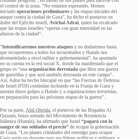
combate peligrosa”, en medio de sus planes para hacerse con
el control de la zona. “No estamos esperando. Hemos
iniciado
operaciones preliminares
y las etapas iniciales del
ataque contra la ciudad de Gaza”, ha dicho el portavoz en
árabe del Ejército israelí,
Avichai Adrai
, quien ha recalcado
que las tropas israelíes “operan con gran intensidad en las
afueras de la ciudad”.
“
Intensificaremos nuestros ataques
y no dudaremos hasta
que recuperemos a todos los secuestrados y Hamás sea
desmantelado a nivel militar y gubernamental”, ha apuntado
en su cuenta en la red social X, donde ha manifestado que el
grupo es “una
organización derrotada
que libra una guerra
de guerrillas y que será también derrotada en este campo”.
Así, Adrai ha hecho hincapié en que “las Fuerzas de Defensa
de Israel (FDI) continúan luchando en la Franja de Gaza y
asestan duros golpes a Hamás y a organizaciones terroristas,
en preparación para las próximas etapas de la guerra”.
Por su parte,
Abú Obeida
, el portavoz de las Brigadas Al
Qassam, brazo armado del Movimiento de Resistencia
Islámica (Hamás), ha afirmado que Israel
“pagará con la
sangre de sus soldados el precio”
de ocupar la gobernación
de Gaza. “Los planes criminales del enemigo para ocupar
Gaza serán un desastre para sus líderes políticos y militares, y