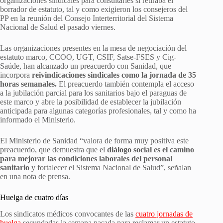
organizaciones sindicales para consultarles si retiraba el
borrador de estatuto, tal y como exigieron los consejeros del
PP en la reunión del Consejo Interterritorial del Sistema
Nacional de Salud el pasado viernes.
Las organizaciones presentes en la mesa de negociación del
estatuto marco, CCOO, UGT, CSIF, Satse-FSES y Cig-
Saúde, han alcanzado un preacuerdo con Sanidad, que
incorpora
reivindicaciones sindicales como la jornada de 35
horas semanales.
El preacuerdo también contempla el acceso
a la jubilación parcial para los sanitarios bajo el paraguas de
este marco y abre la posibilidad de establecer la jubilación
anticipada para algunas categorías profesionales, tal y como ha
informado el Ministerio.
El Ministerio de Sanidad “valora de forma muy positiva este
preacuerdo, que demuestra que el
diálogo social es el camino
para mejorar las condiciones laborales del personal
sanitario
y fortalecer el Sistema Nacional de Salud”, señalan
en una nota de prensa.
Huelga de cuatro días
Los sindicatos médicos convocantes de las
cuatro jornadas de
huelga
secundadas la semana pasada para reclamar un estatuto