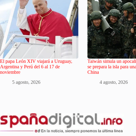
El papa León XIV viajará a Uruguay,
Taiwán simula un apocalip
Argentina y Perú del 6 al 17 de
se prepara la isla para un
noviembre
China
5 agosto, 2026
4 agosto, 2026