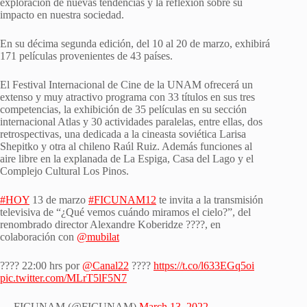
exploración de nuevas tendencias y la reflexión sobre su
impacto en nuestra sociedad.
En su décima segunda edición, del 10 al 20 de marzo, exhibirá
171 películas provenientes de 43 países.
El Festival Internacional de Cine de la UNAM ofrecerá un
extenso y muy atractivo programa con 33 títulos en sus tres
competencias, la exhibición de 35 películas en su sección
internacional Atlas y 30 actividades paralelas, entre ellas, dos
retrospectivas, una dedicada a la cineasta soviética Larisa
Shepitko y otra al chileno Raúl Ruiz. Además funciones al
aire libre en la explanada de La Espiga, Casa del Lago y el
Complejo Cultural Los Pinos.
#HOY
13 de marzo
#FICUNAM12
te invita a la transmisión
televisiva de “¿Qué vemos cuándo miramos el cielo?”, del
renombrado director Alexandre Koberidze ????, en
colaboración con
@mubilat
???? 22:00 hrs por
@Canal22
????
https://t.co/l633EGq5oi
pic.twitter.com/MLrT5lF5N7
— FICUNAM (@FICUNAM)
March 13, 2022