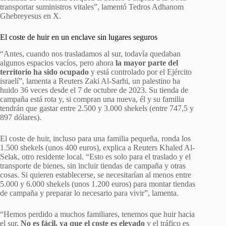
transportar suministros vitales”, lamentó Tedros Adhanom
Ghebreyesus en X.
El coste de huir en un enclave sin lugares seguros
“Antes, cuando nos trasladamos al sur, todavía quedaban
algunos espacios vacíos, pero ahora
la mayor parte del
territorio ha sido ocupado
y está controlado por el Ejército
israelí”, lamenta a Reuters Zaki Al-Sarhi, un palestino ha
huido 36 veces desde el 7 de octubre de 2023. Su tienda de
campaña está rota y, si compran una nueva, él y su familia
tendrán que gastar entre 2.500 y 3.000 shekels (entre 747,5 y
897 dólares).
El coste de huir, incluso para una familia pequeña, ronda los
1.500 shekels (unos 400 euros), explica a Reuters Khaled Al-
Selak, otro residente local. “Esto es solo para el traslado y el
transporte de bienes, sin incluir tiendas de campaña y otras
cosas. Si quieren establecerse, se necesitarían al menos entre
5.000 y 6.000 shekels (unos 1.200 euros) para montar tiendas
de campaña y preparar lo necesario para vivir”, lamenta.
“Hemos perdido a muchos familiares, tenemos que huir hacia
el sur.
No es fácil, ya que el coste es elevado
y el tráfico es