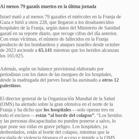
Al menos 79 gazatís muertos en la última jornada
Israel mató a al menos 79 gazatíes el miércoles en la Franja de
Gaza e hirió a otros 228, que llegaron a los desabastecidos
hospitales de la Franja, según datos del Ministerio de Sanidad
gazatí en su reporte diario, que recoge cifras del día anterior.
Con estas víctimas, el número de fallecidos en la Franja
producto de los bombardeos y ataques israelíes desde octubre
de 2023 asciende a
65.141
mientras que los heridos alcanzan
los 165.925.
Además, según un balance provisional elaborado por
periodistas con los datos de las morgues de los hospitales,
desde la madrugada del jueves Israel ha asesinado a
otros 12
palestinos
.
El director general de la Organización Mundial de la Salud
(OMS) ha alertado sobre la gran ofensiva en el norte de la
Franja y ha dicho que
los hospitales
—solo operan tres en
todo el enclave—
están “al borde del colapso”
. “Los heridos
y las personas discapacitadas no pueden ponerse a salvo, lo
que pone sus vidas en grave peligro. Los hospitales, ya
desbordados, están al borde del colapso, mientras que la
escalada de violencia bloquea el acceso e impide a la OMS