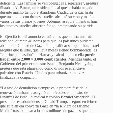
deficiente. Las familias se ven obligadas a separarse”, asegura
Shaaban Al-Batran, un residente local que se había negado
durante mucho tiempo a abandonar Ciudad de Gaza, hasta
que un ataque con drones israelíes alcanzó su casa y mató a
varios de sus primos jóvenes. Además, asegura, mientras huía,
los tanques israelíes abrieron fuego, precipitando su partida.
El Ejército israelí anunció el miércoles que abriría una ruta
adicional durante 48 horas para que los palestinos pudieran
abandonar Ciudad de Gaza. Para justificar su operación, Israel
asegura que la urbe, que lleva meses siendo bombardeada, es
“el principal bastión” de Hamás y calcula que en ella
puede
haber entre 2.000 y 3.000 combatientes.
Mientras tanto, el
Gobierno del primer ministro israelí, Benjamín Netanyahu,
asegura que está planeando cómo dividirse el enclave
palestino con Estados Unidos para urbanizar una vez
finalizada la ocupación.
“La fase de demolición siempre es la primera fase de la
renovación urbana”, aseguró el miércoles el ministro de
Finanzas de Israel, el radical y colono
Bezalel Smotrich
. El
presidente estadounidense, Donald Trump, aseguró en febrero
que su plan era convertir Gaza en “la Riviera de Oriente
Medio” tras expulsar a los dos millones de gazatíes que la