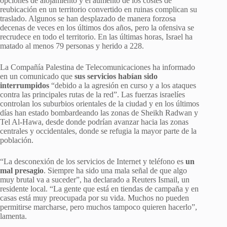
opciones de alojamiento y el aumento de los costes de
reubicación en un territorio convertido en ruinas complican su
traslado. Algunos se han desplazado de manera forzosa
decenas de veces en los últimos dos años, pero la ofensiva se
recrudece en todo el territorio. En las últimas horas, Israel ha
matado al menos 79 personas y herido a 228.
La Compañía Palestina de Telecomunicaciones ha informado
en un comunicado que
sus servicios habían sido
interrumpidos
“debido a la agresión en curso y a los ataques
contra las principales rutas de la red”. Las fuerzas israelíes
controlan los suburbios orientales de la ciudad y en los últimos
días han estado bombardeando las zonas de Sheikh Radwan y
Tel Al-Hawa, desde donde podrían avanzar hacia las zonas
centrales y occidentales, donde se refugia la mayor parte de la
población.
“La desconexión de los servicios de Internet y teléfono es
un
mal presagio
. Siempre ha sido una mala señal de que algo
muy brutal va a suceder”, ha declarado a Reuters Ismail, un
residente local. “La gente que está en tiendas de campaña y en
casas está muy preocupada por su vida. Muchos no pueden
permitirse marcharse, pero muchos tampoco quieren hacerlo”,
lamenta.