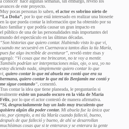
a conocer hace algunas semanas, sin embargo, reveló los
avances de este proyecto.
Muy pocas personas lo saben,
el actor es sobrino nieto de
“La Doña”
, por lo que está interesado en realizar una bioserie
en la que pueda contar la información que ha obtenido por su
lazo familiar y que podría causar un gran impacto en
el público de una de las personalidades más importantes del
mundo del espectáculo en las últimas décadas.
“Son historias que quiero contar. Habiendo visto lo que vi,
cuando me secuestró en Cuernavaca tantos días la tía María,
pues fue algo increíble de aventurar”
, reveló entre risas y
agregó:
“Vi cosas que me brincaron, no te voy a mentir.
También podrían ser interpretaciones mías, ojo, o sea, yo no
estoy diciendo nada, simplemente quiero contar lo que
vi,
quiero contar lo que mi abuela me contó que era su
hermana, quiero contar lo que mi tío Benjamín me contó y
me sigue contando
“
, comentó.
Tras contar la idea que tiene planeada, le preguntarón si
realmente
existe un pasado oscuro en la vida de María
Félix
, por lo que el actor contestó de manera afirmativa.
“Sí, desgraciadamente hay un lado muy truculento que
quisiera algún día poder contar.
Mi abuela fue la única que
vio, por ejemplo, a mi tía María cuando falleció, bueno,
después de que falleció y bueno, de ahí se desarrollan
muchísimas cosas que si te enteraras y se enterara la gente