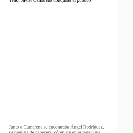
Tenor Javier Camarena conquista al público
Junto a Camarena se encontraba Ángel Rodríguez,
su pianista de cabecera, cómplice en escena cuya