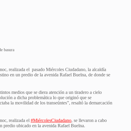
de basura
moc, realizada el pasado Miércoles Ciudadano, la alcaldía
estino en un predio de la avenida Rafael Buelna, de donde se
ntos medios que se diera atención a un tiradero a cielo
olución a dicha problemática lo que originó que se
taba la movilidad de los transeúntes”, resaltó la demarcación
moc, realizada el
#MiércolesCiudadano
, se llevaron a cabo
un predio ubicado en la avenida Rafael Buelna.