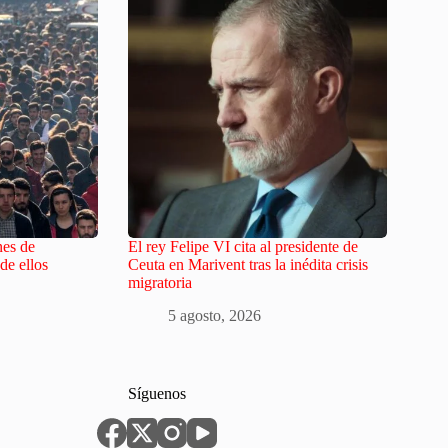
nes de
El rey Felipe VI cita al presidente de
de ellos
Ceuta en Marivent tras la inédita crisis
migratoria
5 agosto, 2026
Síguenos