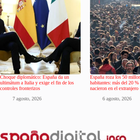
Choque diplomático: España da un
España roza los 50 millo
ultimátum a Italia y exige el fin de los
habitantes: más del 20 % 
controles fronterizos
nacieron en el extranjero
7 agosto, 2026
6 agosto, 2026