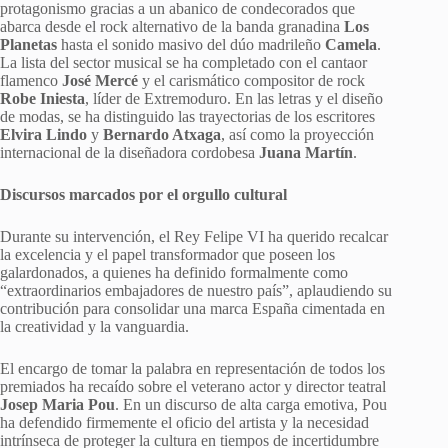
protagonismo gracias a un abanico de condecorados que
abarca desde el rock alternativo de la banda granadina
Los
Planetas
hasta el sonido masivo del dúo madrileño
Camela
.
La lista del sector musical se ha completado con el cantaor
flamenco
José Mercé
y el carismático compositor de rock
Robe Iniesta
, líder de Extremoduro. En las letras y el diseño
de modas, se ha distinguido las trayectorias de los escritores
Elvira Lindo
y
Bernardo Atxaga
, así como la proyección
internacional de la diseñadora cordobesa
Juana Martín
.
Discursos marcados por el orgullo cultural
Durante su intervención, el Rey Felipe VI ha querido recalcar
la excelencia y el papel transformador que poseen los
galardonados, a quienes ha definido formalmente como
“extraordinarios embajadores de nuestro país”, aplaudiendo su
contribución para consolidar una marca España cimentada en
la creatividad y la vanguardia.
El encargo de tomar la palabra en representación de todos los
premiados ha recaído sobre el veterano actor y director teatral
Josep Maria Pou
. En un discurso de alta carga emotiva, Pou
ha defendido firmemente el oficio del artista y la necesidad
intrínseca de proteger la cultura en tiempos de incertidumbre