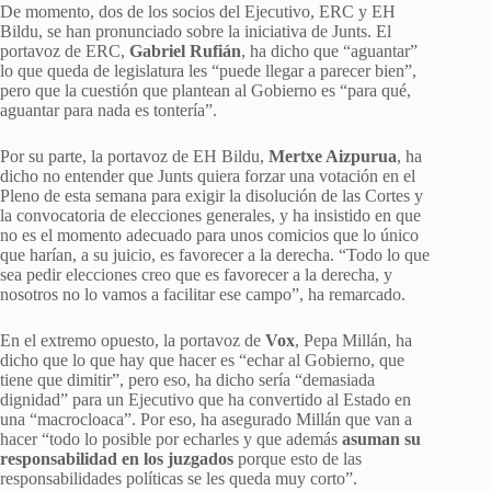
De momento, dos de los socios del Ejecutivo, ERC y EH
Bildu, se han pronunciado sobre la iniciativa de Junts. El
portavoz de ERC,
Gabriel Rufián
, ha dicho que “aguantar”
lo que queda de legislatura les “puede llegar a parecer bien”,
pero que la cuestión que plantean al Gobierno es “para qué,
aguantar para nada es tontería”.
Por su parte, la portavoz de EH Bildu,
Mertxe Aizpurua
, ha
dicho no entender que Junts quiera forzar una votación en el
Pleno de esta semana para exigir la disolución de las Cortes y
la convocatoria de elecciones generales, y ha insistido en que
no es el momento adecuado para unos comicios que lo único
que harían, a su juicio, es favorecer a la derecha. “Todo lo que
sea pedir elecciones creo que es favorecer a la derecha, y
nosotros no lo vamos a facilitar ese campo”, ha remarcado.
En el extremo opuesto, la portavoz de
Vox
, Pepa Millán, ha
dicho que lo que hay que hacer es “echar al Gobierno, que
tiene que dimitir”, pero eso, ha dicho sería “demasiada
dignidad” para un Ejecutivo que ha convertido al Estado en
una “macrocloaca”. Por eso, ha asegurado Millán que van a
hacer “todo lo posible por echarles y que además
asuman su
responsabilidad en los juzgados
porque esto de las
responsabilidades políticas se les queda muy corto”.