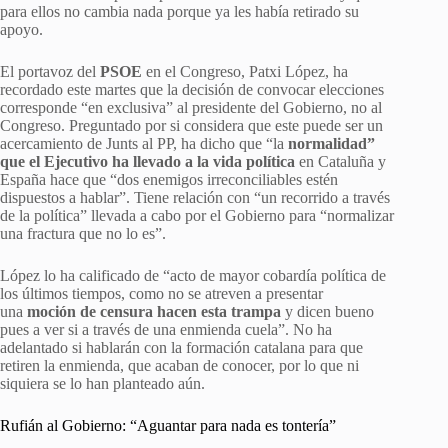
para ellos no cambia nada porque ya les había retirado su
apoyo.
El portavoz del
PSOE
en el Congreso, Patxi López, ha
recordado este martes que la decisión de convocar elecciones
corresponde “en exclusiva” al presidente del Gobierno, no al
Congreso. Preguntado por si considera que este puede ser un
acercamiento de Junts al PP, ha dicho que “la
normalidad”
que el Ejecutivo ha llevado a la vida política
en Cataluña y
España hace que “dos enemigos irreconciliables estén
dispuestos a hablar”. Tiene relación con “un recorrido a través
de la política” llevada a cabo por el Gobierno para “normalizar
una fractura que no lo es”.
López lo ha calificado de “acto de mayor cobardía política de
los últimos tiempos, como no se atreven a presentar
una
moción de censura hacen esta trampa
y dicen bueno
pues a ver si a través de una enmienda cuela”. No ha
adelantado si hablarán con la formación catalana para que
retiren la enmienda, que acaban de conocer, por lo que ni
siquiera se lo han planteado aún.
Rufián al Gobierno: “Aguantar para nada es tontería”