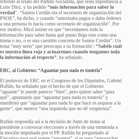
referido al relato del Partido Socialista, que resta importancia a
Leire Díez, y ha pedido
“más información para saber la
verdad
“. “Santos Cerdán era el secretario de organización del
PSOE”, ha dicho, y cuando “autorizaba pagos o daba órdenes
a una persona lo hacía como secretario de organización”. Por
ese motivo, Micó insiste en que “necesitamos toda la
información para saber hasta qué punto llega esto como una
trama o no, o es una cuestión concreta de Santos Cerdán”. Un
tema “muy serio” que preocupa a su formación¨:
“Sabéis cuál
es nuestra línea roja y actuaremos cuando tengamos toda
la información al respecto”
, ha señalado.
ERC, al Gobierno: “Aguantar para nada es tontería”
El portavoz de ERC en el Congreso de los Diputados, Gabriel
Rufián, ha señalado que el hecho de que el Gobierno
“aguante” le puede parecer “bien”, pero quiere saber “para
qué”, apuntando que “aguantar para nada es tontería” y
manifestó que “aguantar para nada lo que hace es asquear a la
gente”, que merece “una izquierda que no dé vergüenza”.
Rufián respondía así a la decisión de Junts de instar al
presidente a convocar elecciones a través de una enmienda a
la moción impulsada por el PP. Rufián ha preguntado al
Ejecutivo para qué quiere “aguantar”, si es para “aprovechar