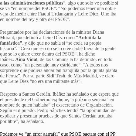
a las administraciones públicas
“, algo que solo ve posible si
se va “en nombre del PSOE”: “No podemos tener una doble
vara de medir entre Iñaqui Urdangarín y Leire Díez. Uno iba
en nombre del rey y otra del PSOE”.
Preguntados por las declaraciones de la ministra Diana
Morant, que definió a Leire Díez como
“Antoñita la
fantástica”
, y dijo que no sabía si “se creía su propia
historia”. “Creo que eso no se lo cree nadie fuera de la gente
que se lo quiere creer dentro del PSOE”, ha dicho
Ibáñez.
Aina Vidal
, de los Comuns la ha definido, en todo
caso, como “un personaje muy estridente”: “A todos nos
sorprende que pudiera andar tan tranquila por la quinta planta
de Ferraz”. Por su parte
Sidi Tesh
, de Más Madrid, ve claro
que Leire Díez “no era una militante más”.
Respecto a Santos Cerdán, Ibáñez ha señalado que espera que
el presidente del Gobierno explique, la próxima semana “en
nombre de quien hablaba” el exsecretario de Organización.
Según el diputado, Pedro Sánchez tendrá “la oportunidad de
explicar y presentar pruebas de que Santos Cerdán actuaba
por libre”, ha señalado.
Podemos ve “un error garrafal” que PSOE pactara con el PP