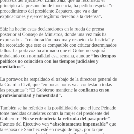
portavoz del Ejecutivo,
Elma Sáiz
, que ha recordado el
principio a la presunción de inocencia, ha pedido respetar “el
procedimiento del presidente Zapatero, que va a dar
explicaciones y ejercer legítimo derecho a la defensa”.
Sáiz ha hecho estas declaraciones en la rueda de prensa
posterior al Consejo de Ministros, donde una vez más ha
expresado la “colaboración máxima y respeto a la Justicia” y
ha recordado que esto es compatible con criticar determinados
fallos. La portavoz ha afirmado que el Gobierno seguirá
trabajando con normalidad esta semana, aunque
“los tiempos
políticos no coinciden con los tiempos judiciales y
mediáticos”.
La portavoz ha respaldado el trabajo de la directora general de
la Guardia Civil, que “en pocas horas va a contestar a todas
las preguntas”: “El Gobierno mantiene la
confianza en su
profesionalidad y honestidad”.
También se ha referido a la posibilidad de que el juez Peinado
tome medidas cautelares contra la mujer del presidente del
Gobierno:
“No se entendería la retirada del pasaporte”
.
Fuentes del Ejecutivo ven
“absolutamente impensable”
que
la esposa de Sánchez esté en riesgo de fuga, por lo que