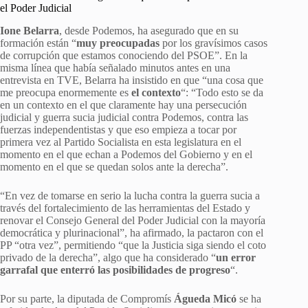
el Poder Judicial
Ione Belarra
, desde Podemos, ha asegurado que en su
formación están “
muy preocupadas
por los gravísimos casos
de corrupción que estamos conociendo del PSOE”. En la
misma línea que había señalado minutos antes en una
entrevista en TVE, Belarra ha insistido en que “una cosa que
me preocupa enormemente es
el contexto
“: “Todo esto se da
en un contexto en el que claramente hay una persecución
judicial y guerra sucia judicial contra Podemos, contra las
fuerzas independentistas y que eso empieza a tocar por
primera vez al Partido Socialista en esta legislatura en el
momento en el que echan a Podemos del Gobierno y en el
momento en el que se quedan solos ante la derecha”.
“En vez de tomarse en serio la lucha contra la guerra sucia a
través del fortalecimiento de las herramientas del Estado y
renovar el Consejo General del Poder Judicial con la mayoría
democrática y plurinacional”, ha afirmado, la pactaron con el
PP “otra vez”, permitiendo “que la Justicia siga siendo el coto
privado de la derecha”, algo que ha considerado “
un error
garrafal que enterró las posibilidades de progreso
“.
Por su parte, la diputada de Compromís
Águeda Micó
se ha