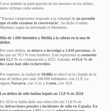
Crece también la participación de los menores en los delitos,
tanto víctimas como autores.
“Nuestro compromiso responde a la voluntad de
no permitir
que el odio erosione la convivencia
“, ha dicho Grande-
Marlaska según ha informado el Ministerio.
Más de 1.000 detenidos y Melilla a la cabeza en la tasa de
delitos
Por estos delitos,
se detuvo o investigó a 1.018 personas
, de
las que un 78,5 % eran hombres. Esto representa un
aumento
del 12,5 %
en comparación a 2025. Además,
el 65,6 % de
los casos han sido esclarecidos
.
Por regiones, la ciudad de
Melilla
se ubicó en la cúspide de la
tasa de delitos por cada 100.000 habitantes, con 21,9. La
siguen
Navarra
, con 15,6, y
Ceuta
, con 10,8.
Los delitos de odio habían bajado un 13,8 % en 2024
En 2024 se había dado una reducción del 13,8 % en
las
infracciones penales e incidentes de odio en España. En
total se registraron
1.955 y c
asi la
mitad fueron por