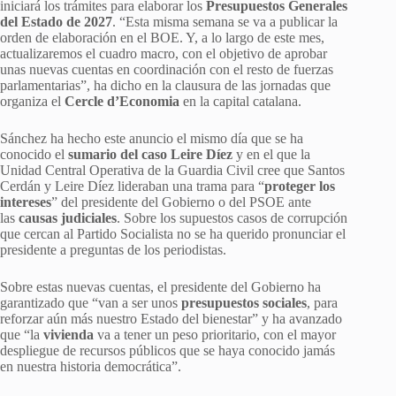
iniciará los trámites para elaborar los
Presupuestos Generales
del Estado de 2027
. “Esta misma semana se va a publicar la
orden de elaboración en el BOE. Y, a lo largo de este mes,
actualizaremos el cuadro macro, con el objetivo de aprobar
unas nuevas cuentas en coordinación con el resto de fuerzas
parlamentarias”, ha dicho en la clausura de las jornadas que
organiza el
Cercle d’Economia
en la capital catalana.
Sánchez ha hecho este anuncio el mismo día que se ha
conocido el
sumario del caso Leire Díez
y en el que la
Unidad Central Operativa de la Guardia Civil cree que Santos
Cerdán y Leire Díez lideraban una trama para “
proteger los
intereses
” del presidente del Gobierno o del PSOE ante
las
causas judiciales
. Sobre los supuestos casos de corrupción
que cercan al Partido Socialista no se ha querido pronunciar el
presidente a preguntas de los periodistas.
Sobre estas nuevas cuentas, el presidente del Gobierno ha
garantizado que “van a ser unos
presupuestos sociales
, para
reforzar aún más nuestro Estado del bienestar” y ha avanzado
que “la
vivienda
va a tener un peso prioritario, con el mayor
despliegue de recursos públicos que se haya conocido jamás
en nuestra historia democrática”.