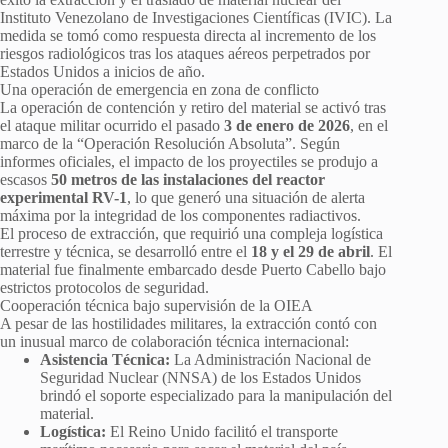
Instituto Venezolano de Investigaciones Científicas (IVIC). La
medida se tomó como respuesta directa al incremento de los
riesgos radiológicos tras los ataques aéreos perpetrados por
Estados Unidos a inicios de año.
Una operación de emergencia en zona de conflicto
La operación de contención y retiro del material se activó tras
el ataque militar ocurrido el pasado
3 de enero de 2026
, en el
marco de la “Operación Resolución Absoluta”. Según
informes oficiales, el impacto de los proyectiles se produjo a
escasos
50 metros de las instalaciones del reactor
experimental RV-1
, lo que generó una situación de alerta
máxima por la integridad de los componentes radiactivos.
El proceso de extracción, que requirió una compleja logística
terrestre y técnica, se desarrolló entre el
18 y el 29 de abril
. El
material fue finalmente embarcado desde Puerto Cabello bajo
estrictos protocolos de seguridad.
Cooperación técnica bajo supervisión de la OIEA
A pesar de las hostilidades militares, la extracción contó con
un inusual marco de colaboración técnica internacional:
Asistencia Técnica:
La Administración Nacional de
Seguridad Nuclear (NNSA) de los Estados Unidos
brindó el soporte especializado para la manipulación del
material.
Logística:
El Reino Unido facilitó el transporte