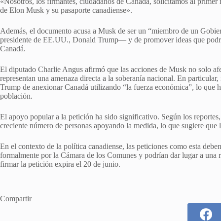
«Nosotros, los firmantes, ciudadanos de Canadá, solicitamos al primer
de Elon Musk y su pasaporte canadiense».
Además, el documento acusa a Musk de ser un “miembro de un Gobierno
presidente de EE.UU., Donald Trump— y de promover ideas que podría
Canadá.
El diputado Charlie Angus afirmó que las acciones de Musk no solo afe
representan una amenaza directa a la soberanía nacional. En particula
Trump de anexionar Canadá utilizando “la fuerza económica”, lo que ha
población.
El apoyo popular a la petición ha sido significativo. Según los reportes
creciente número de personas apoyando la medida, lo que sugiere que l
En el contexto de la política canadiense, las peticiones como esta debe
formalmente por la Cámara de los Comunes y podrían dar lugar a una re
firmar la petición expira el 20 de junio.
Compartir