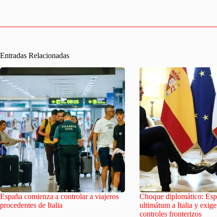
Entradas Relacionadas
España comienza a controlar a viajeros
Choque diplomático: Esp
procedentes de Italia
ultimátum a Italia y exige 
controles fronterizos