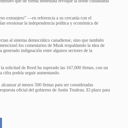
 ministro que de forma inmediata revoque la doble ciudadanía
 extranjero” —en referencia a su cercanía con el
n erosionar la independencia política y económica de
ctan al sistema democrático canadiense, sino que también
r, mencionó los comentarios de Musk respaldando la idea de
 generado indignación entre algunos sectores de la
, la solicitud de Reed ha superado las 167,000 firmas, con un
a cifra podría seguir aumentando.
n alcanzar al menos 500 firmas para ser consideradas
spuesta oficial del gobierno de Justin Trudeau. El plazo para