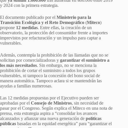
que
ya suman 1.600.000
tras aumentar en 400.000 entre 2019
y 2024 con la primera estrategia.
El documento publicado por el
Ministerio para la
Transición Ecológica y el Reto Demográfico
(
Miteco
)
propone
12 medidas
. Entre ellas, la creación de un
observatorio, la protección del consumidor frente a importes
imprevistos por refacturación y un impulso para captar a
vulnerables.
Además, contempla la prohibición de las llamadas que no se
solicitan por comercializadoras y
garantizar el suministro a
los más necesitados
. Sin embargo, no se menciona la
prohibición de cortar el suministro a todos los grupos
vulnerables, ni tampoco la concesión del bono social de
manera automática. Tampoco aclara si se mantendrán las
ayudas a familias numerosas.
Las 12 medidas propuestas por el Ejecutivo pueden ser
aprobadas por el
Consejo de Ministros
, sin necesidad de
pasar por el Congreso. Según explica el Miteco en una nota de
prensa, esta estrategia aspira a “consolidar los avances
alcanzados y afianzar una nueva generación de
políticas
públicas
basadas en la equidad energética” para “garantizar el