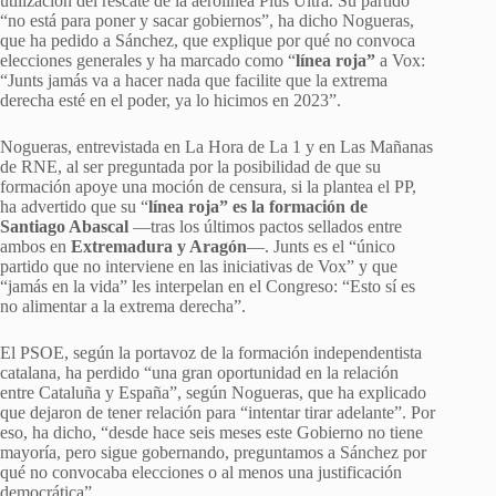
utilización del rescate de la aerolínea Plus Ultra. Su partido
“no está para poner y sacar gobiernos”, ha dicho Nogueras,
que ha pedido a Sánchez, que explique por qué no convoca
elecciones generales y ha marcado como “
línea roja”
a Vox:
“Junts jamás va a hacer nada que facilite que la extrema
derecha esté en el poder, ya lo hicimos en 2023”.
Nogueras, entrevistada en La Hora de La 1 y en Las Mañanas
de RNE, al ser preguntada por la posibilidad de que su
formación apoye una moción de censura, si la plantea el PP,
ha advertido que su “
línea roja” es la formación de
Santiago Abascal
—tras los últimos pactos sellados entre
ambos en
Extremadura y Aragón
—. Junts es el “único
partido que no interviene en las iniciativas de Vox” y que
“jamás en la vida” les interpelan en el Congreso: “Esto sí es
no alimentar a la extrema derecha”.
El PSOE, según la portavoz de la formación independentista
catalana, ha perdido “una gran oportunidad en la relación
entre Cataluña y España”, según Nogueras, que ha explicado
que dejaron de tener relación para “intentar tirar adelante”. Por
eso, ha dicho, “desde hace seis meses este Gobierno no tiene
mayoría, pero sigue gobernando, preguntamos a Sánchez por
qué no convocaba elecciones o al menos una justificación
democrática”.